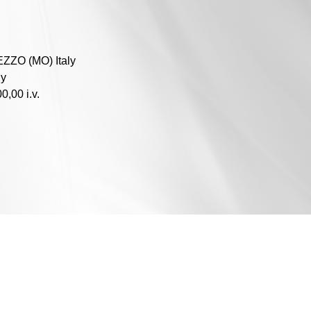
EZZO (MO) Italy
ly
0,00 i.v.