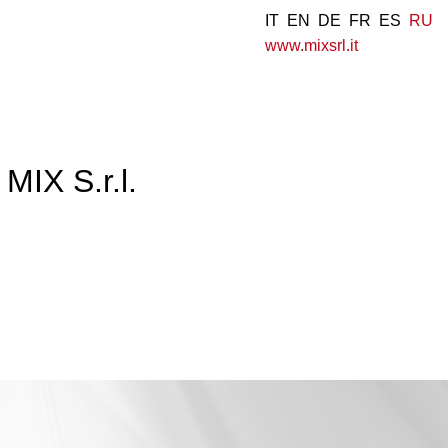
IT
EN
DE
FR
ES
RU
www.mixsrl.it
IX S.r.l.