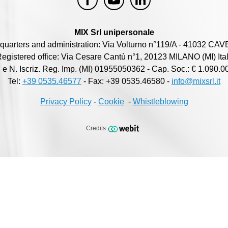
MIX Srl unipersonale
quarters and administration: Via Volturno n°119/A - 41032 CAV
egistered office: Via Cesare Cantù n°1, 20123 MILANO (MI) Ita
I. e N. Iscriz. Reg. Imp. (MI) 01955050362 - Cap. Soc.: € 1.090.00
Tel:
+39 0535.46577
- Fax: +39 0535.46580 -
info@mixsrl.it
Privacy Policy
-
Cookie
-
Whistleblowing
Credits