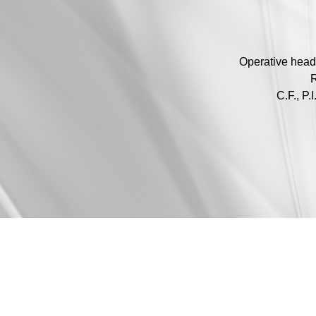
Operative head
R
C.F., P.