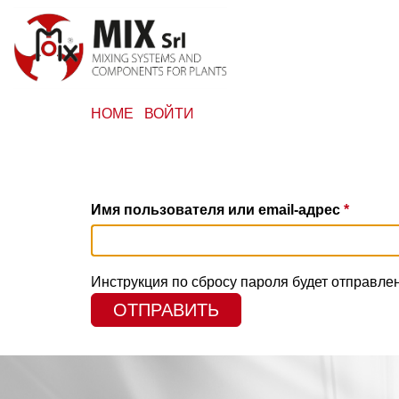
Перейти
к
основному
содержанию
Menu
HOME
ВОЙТИ
profilo
utente
Имя пользователя или email-адрес
Инструкция по сбросу пароля будет отправле