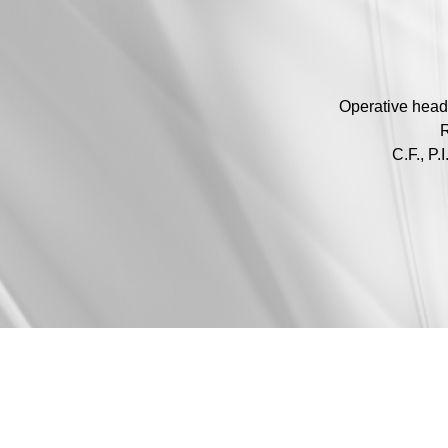
Operative head
R
C.F., P.