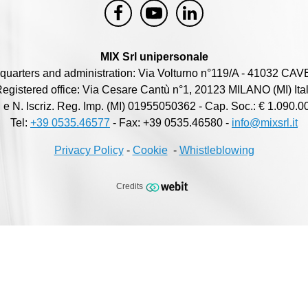
MIX Srl unipersonale
quarters and administration: Via Volturno n°119/A - 41032 CAV
egistered office: Via Cesare Cantù n°1, 20123 MILANO (MI) Ita
I. e N. Iscriz. Reg. Imp. (MI) 01955050362 - Cap. Soc.: € 1.090.00
Tel:
+39 0535.46577
- Fax: +39 0535.46580 -
info@mixsrl.it
Privacy Policy
-
Cookie
-
Whistleblowing
Credits