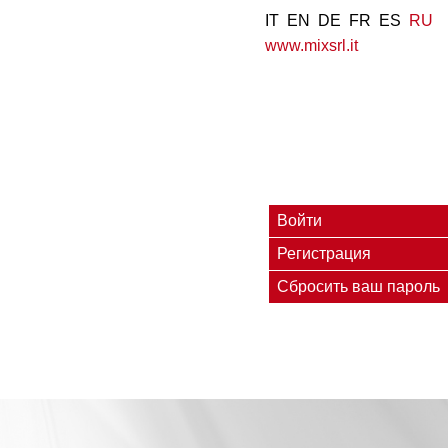
IT
EN
DE
FR
ES
RU
www.mixsrl.it
Главные
Войти
Регистрация
вкладки
(
Сбросить ваш пароль
в