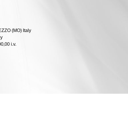
EZZO (MO) Italy
ly
0,00 i.v.