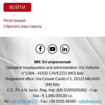
Регистрация
Сбросить ваш пароль
MIX Srl unipersonale
Operative headquarters and administration: Via Volturno
n°119/A - 41032 CAVEZZO (MO) Italy
Registered office: Via Cesare Cantù n°1, 20123 MILANO
(MI) Italy
C.F., P.I. e N. Iscriz. Reg. Imp. (MI) 01955050362 - Cap.
Soc.: € 1.090.000,00 i.v.
Tel:
+39 0535.46577
- Fax: +39 0535.46580 -
info@mixsrl.it