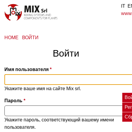
Перейти
IT
E
к
www.m
основному
содержанию
Menu
HOME
ВОЙТИ
profilo
Войти
utente
Имя пользователя
Укажите ваше имя на сайте Mix srl.
Глав
Во
Пароль
Ре
вклад
Сб
Укажите пароль, соответствующий вашему имени
пользователя.