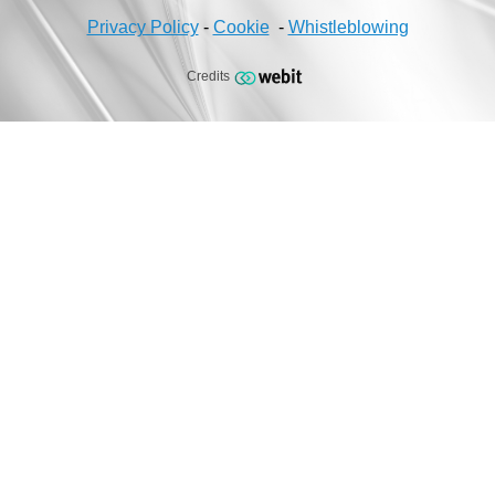
Privacy Policy
-
Cookie
-
Whistleblowing
Credits